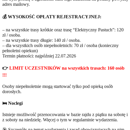
adres mailowy.
💰 WYSOKOŚĆ OPŁATY REJESTRACYJNEJ:
– na wszystkie trasy krótkie oraz trasę “Elektryczny Pastuch”: 120
zł / osoba.
– na wszystkie trasy długie: 140 zł / osoba.
– dla wszystkich osób niepełnoletnich: 70 zł / osoba (konieczny
pełnoletni opiekun)
Termin płatności: najpóźniej 22.07.2026
👉
LIMIT UCZESTNIKÓW na wszystkich trasach: 160 osób
!!!
Osoby niepełnoletnie mogą startować tylko pod opieką osób
dorosłych.
🛌 Noclegi
Istnieje możliwość przenocowania w bazie rajdu z piątku na sobotę i
z soboty na niedzielę. Więcej o tym w regulaminie wydarzenia.
🎯 Szczegóły na temat wydarzenia i zasad obowiązujących na nim