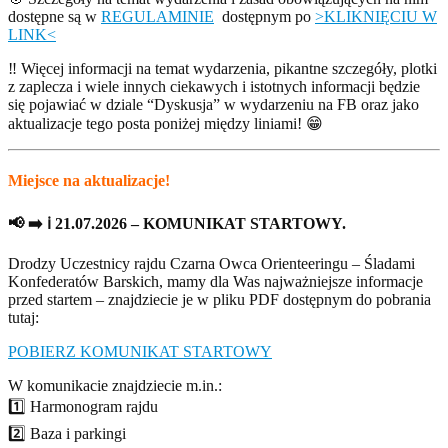
dostępne są w
REGULAMINIE
dostępnym po
>KLIKNIĘCIU W
LINK<
‼️ Więcej informacji na temat wydarzenia, pikantne szczegóły, plotki
z zaplecza i wiele innych ciekawych i istotnych informacji będzie
się pojawiać w dziale “Dyskusja” w wydarzeniu na FB oraz jako
aktualizacje tego posta poniżej między liniami! 😁
Miejsce na aktualizacje!
📢 ➡️ ℹ️ 21.07.2026 – KOMUNIKAT STARTOWY.
Drodzy Uczestnicy rajdu Czarna Owca Orienteeringu – Śladami
Konfederatów Barskich, mamy dla Was najważniejsze informacje
przed startem – znajdziecie je w pliku PDF dostępnym do pobrania
tutaj:
POBIERZ KOMUNIKAT STARTOWY
W komunikacie znajdziecie m.in.:
1️⃣ Harmonogram rajdu
2️⃣ Baza i parkingi