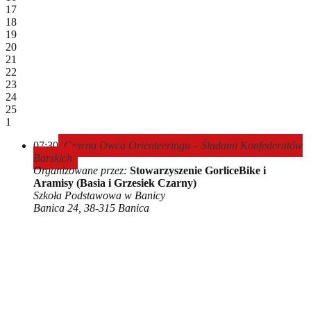
17
18
19
20
21
22
23
24
25
1
07:30
Czarna Owca Orienteeringu – Śladami Konfederatów
Barskich
Organizowane przez:
Stowarzyszenie GorliceBike i
Aramisy (Basia i Grzesiek Czarny)
Szkoła Podstawowa w Banicy
Banica 24, 38-315 Banica