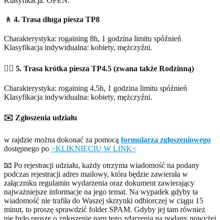
Klasyfikacja: OPEN.
🚶 4. Trasa
długa piesza TP8
Charakterystyka: rogaining 8h, 1 godzina limitu spóźnień
Klasyfikacja indywidualna: kobiety, mężczyźni.
🚶‍♂️ 5. Trasa
krótka piesza TP4.5
(zwana także Rodzinną)
Charakterystyka: rogaining 4,5h, 1 godzina limitu spóźnień
Klasyfikacja indywidualna: kobiety, mężczyźni.
✉️ Zgłoszenia udziału
w rajdzie można dokonać za pomocą
formularza zgłoszeniowego
dostępnego po
>KLIKNIĘCIU W LINK<
📧 Po rejestracji udziału, każdy otrzyma wiadomość na podany
podczas rejestracji adres mailowy, która będzie zawierała w
załączniku regulamin wydarzenia oraz dokument zawierający
najważniejsze informacje na jego temat. Na wypadek gdyby ta
wiadomość nie trafiła do Waszej skrzynki odbiorczej w ciągu 15
minut, to proszę sprawdzić folder SPAM. Gdyby jej tam również
nie było proszę o zgłoszenie nam tego zdarzenia na podany powyżej